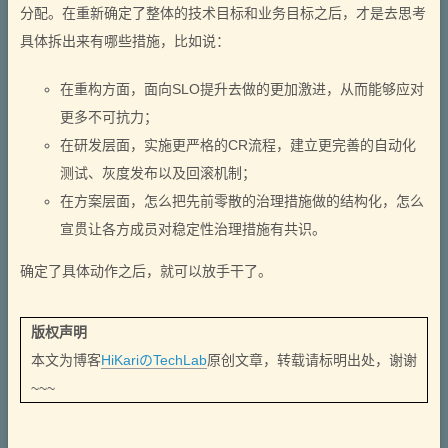
分配。在重新确定了整体的技术目标和业务目标之后，才是去思考
具体拆出来有哪些措施，比如说：
在重构方面，面向SLO提升去做的更加激进，从而能够应对
更多不可抗力；
在研发层面，实施更严格的CR流程，建立更完善的自动化
测试、灰度发布以及回滚机制；
在方案层面，怎么把先前零散的治理措施做的结构化，怎么
宣贯让各方成员对稳定性治理措施有共识。
确定了具体动作之后，就可以放手干了。
版权声明
本文为博客
HiKariのTechLab
原创文章，转载请标明出处，谢谢
~~~