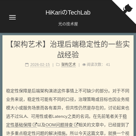
HiKariのTechLab
光の技术屋
【架构艺术】治理后端稳定性的一些实
战经验
2026-02-15
|
架构艺术
|
阅读次数：
41
稳定性保障是后端架构演进这件事情上不可缺少的部分。对于不同
业务来说，稳定性可能有不同的口径，治理策略或目标也因业务规
模大小或服务场景而各有差异，但共性仍然是存在的，讨论起来也
逃不过SLA、可用性或者Latency之类的名词。在先前笔者关于
稳
定性基础保障
以及
OOM问题排查
相关的文章中，已经提到了
许多重点稳定性问题的解决措施。所以今天这篇文章，就换一个视