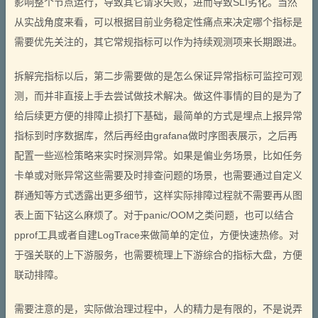
影响整个节点运行，导致其它请求失败，进而导致SLI劣化。当然
从实战角度来看，可以根据目前业务稳定性痛点来决定哪个指标是
需要优先关注的，其它常规指标可以作为持续观测项来长期跟进。
拆解完指标以后，第二步需要做的是怎么保证异常指标可监控可观
测，而并非直接上手去尝试做技术解决。做这件事情的目的是为了
给后续更方便的排障止损打下基础，最简单的方式是埋点上报异常
指标到时序数据库，然后再经由grafana做时序图表展示，之后再
配置一些巡检策略来实时探测异常。如果是偏业务场景，比如任务
卡单或对账异常这些需要及时排查问题的场景，也需要通过自定义
群通知等方式透露出更多细节，这样实际排障过程就不需要再从图
表上面下钻这么麻烦了。对于panic/OOM之类问题，也可以结合
pprof工具或者自建LogTrace来做简单的定位，方便快速热修。对
于强关联的上下游服务，也需要梳理上下游综合的指标大盘，方便
联动排障。
需要注意的是，实际做治理过程中，人的精力是有限的，不是说弄