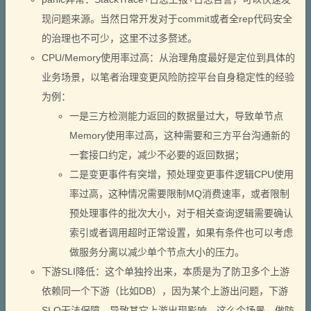
现问题来源。当然日常开发对于commit或者全rep代码安全
的治理也不可少，这里不过多赘述。
CPU/Memory使用率过高：从治理角度最好是定位到具体的
业务场景，以笔者治理变更风险防控平台自身稳定性的经验
为例：
一是三方检测能力返回的数据量过大，导致单节点
Memory使用率过高，这种需要和三方平台沟通新的
一套接口约定，减少不必要的返回数据；
二是变更事件有突增，预处理变更事件逻辑CPU使用
率过高，这种情况需要限制MQ消费速率，或者限制
预处理事件的批次大小，对于相关查询逻辑需要确认
索引或者调用超时正常设置，如果有条件也可以考虑
做服务分离以减少单个节点大小的压力。
下游SLI降低：这个单独拎出来，本质是为了防卫多个上游
依赖同一个下游（比如DB），因为某个上游出问题，下游
SLO无法保障，导致其它上游出现影响，这么个场景。做防