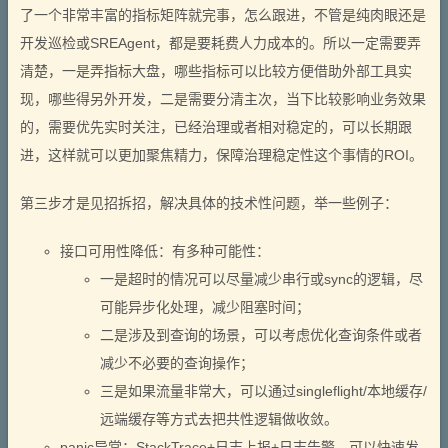
了一个非常丰富的指标矩阵就完事，怎么跟进，不管是纯肉眼还是
开发巡检或SREAgent，都是要耗费人力成本的。所以一定需要弄
清楚，一是弄指标大盘，哪些指标可以比较方便借助外部工具实
现，哪些得另外开发，二是需要分清主次，当下比较影响业务效果
的，需要优先实时关注，已经治理或者相对稳定的，可以长期跟
进，这样就可以更加聚焦精力，保障治理稳定性这个事情的ROI。
第三步才是见招拆招，解决具体的技术性问题，举一些例子：
接口可用性降低：有多种可能性：
一是超时的情况可以尽量减少串行或sync的逻辑，尽
可能异步化处理，减少阻塞时间；
二是涉及到查询的场景，可以考虑优化查询条件或者
减少不必要的查询操作；
三是如果流量非常大，可以通过singleflight/本地缓存/
远端缓存等方式去把共性逻辑做收敛。
panic异常：StackTrace+日志上报+日志告警，可以快速发