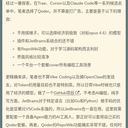
经过一番探索，在Trae、Cursor以及Claude Code等一系列候选名
单中，笔者选择了Qoder。并不算是打广告，主要是基于以下的理
由：
不用搭梯子，可以选择经济到极致（对标opus 4.6）的模型
插件和JetBrains系结合的还不错
有RepoWiki功能，对于学习源码架构而言利好
界面风格比较清净
一个平台一个套餐cover所有编程工具场景
更精确来讲，笔者也不算Vibe Coding以及搞OpenClaw的发烧
友，对Token的用量目前也不是特别高，所以日常Vibe时候也只是
用了经济的模型，做了一个
GitHub项目
。不考虑AI编程，纯手
写方面，JetBrains对于特定语言（比如Go和Python）做手码的优
化是显著比VSCode系强的，所以JetBrains也一直在用，这里就需
要配套一个具备Agent能力的AI工具人，那正好可以套用自己买的
Qoder套餐。再者，Qoder的RepoWiki功能确实非常不错，任何时