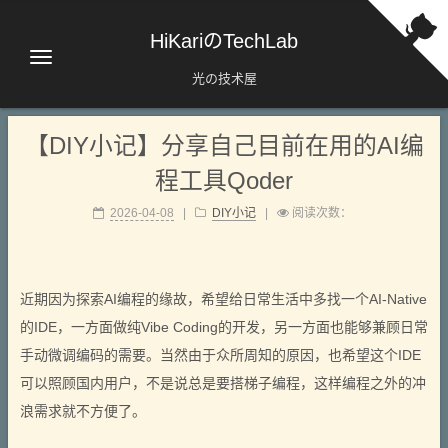
HiKariのTechLab
光の技术屋
【DIY小记】分享自己目前在用的AI编
程工具Qoder
2026-04-08
|
DIY小记
|
阅读次数：
近期因为探索AI编程的缘故，希望给日常生活中多找一个AI-Native
的IDE，一方面做纯Vibe Coding的开发，另一方面也能够兼顾日常
手动微调编码的需要。当然由于众所周知的原因，也希望这个IDE
可以照顾国内用户，不是说总是要搭梯子编程，这样编程之外的冲
浪需求就不方便了。