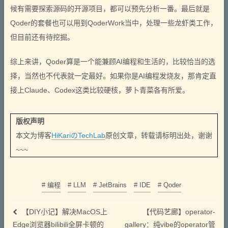
候有需要探索源码的开源项目，都可以预先分析一番。最后就是
Qoder的套餐也可以用到QoderWork当中，处理一些龙虾类工作，
但目前还有待挖掘。
综上来讲，Qoder算是一个能兼顾AI编程和生活的，比较恰当的选
择，当然也不代表就一定最好。如果你是AI编程发烧友，那肯定直
接上Claude、Codex这类比较硬核，萝卜青菜各有所爱。
版权声明
本文为博客
HiKariのTechLab
原创文章，转载请标明出处，谢谢
~~~
# 编程
# LLM
# JetBrains
# IDE
# Qoder
【DIY小记】解决MacOS上
【代码艺廊】operator-
Edge浏览器bilibili全屏卡顿的
gallery：纯vibe的operator管