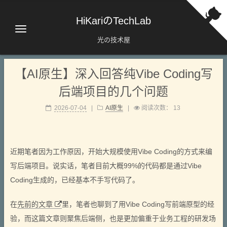
HiKariのTechLab
光の技术屋
【AI原生】深入回答纯Vibe Coding写
后端项目的几个问题
2026-07-04
|
AI原生
|
阅读次数：
13
近期笔者因为工作原因，开始大规模使用Vibe Coding的方式来编
写后端项目。说实话，笔者目前大概99%的代码都是通过Vibe
Coding生成的，已经基本不手写代码了。
在
先前的文章
里，笔者也聊到了用Vibe Coding写前端原型的经
验，而这篇文章则聚焦后端侧，也是更加偏重于业务工程的研发场