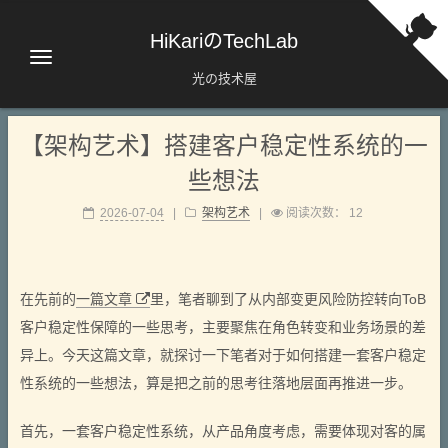
HiKariのTechLab
光の技术屋
【架构艺术】搭建客户稳定性系统的一
些想法
2026-07-04
|
架构艺术
|
阅读次数：
12
在先前的
一篇文章
里，笔者聊到了从内部变更风险防控转向ToB
客户稳定性保障的一些思考，主要聚焦在角色转变和业务场景的差
异上。今天这篇文章，就探讨一下笔者对于如何搭建一套客户稳定
性系统的一些想法，算是把之前的思考往落地层面再推进一步。
首先，一套客户稳定性系统，从产品角度考虑，需要体现对客的属