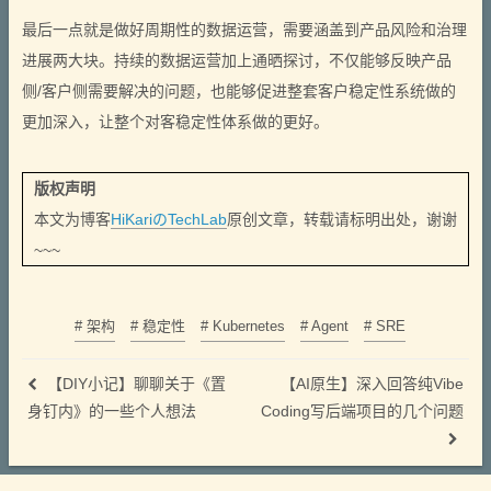
最后一点就是做好周期性的数据运营，需要涵盖到产品风险和治理
进展两大块。持续的数据运营加上通晒探讨，不仅能够反映产品
侧/客户侧需要解决的问题，也能够促进整套客户稳定性系统做的
更加深入，让整个对客稳定性体系做的更好。
版权声明
本文为博客
HiKariのTechLab
原创文章，转载请标明出处，谢谢
~~~
# 架构
# 稳定性
# Kubernetes
# Agent
# SRE
【DIY小记】聊聊关于《置
【AI原生】深入回答纯Vibe
身钉内》的一些个人想法
Coding写后端项目的几个问题