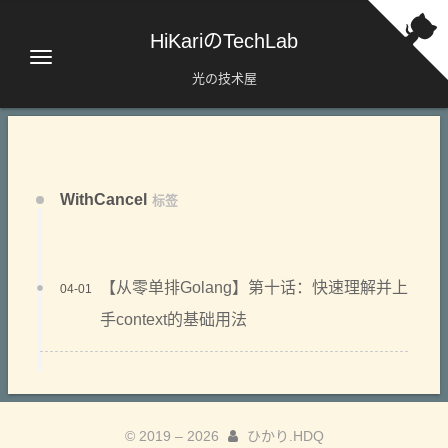
HiKariのTechLab
光の技术屋
WithCancel
标签
【从零单排Golang】第十话：快速理解并上
04-01
手context的基础用法
© 2019 –
2026
ひかり.HDQ