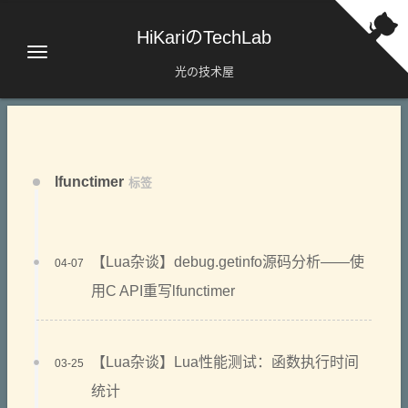
HiKariのTechLab
光の技术屋
lfunctimer
标签
【Lua杂谈】debug.getinfo源码分析——使
04-07
用C API重写lfunctimer
【Lua杂谈】Lua性能测试：函数执行时间
03-25
统计