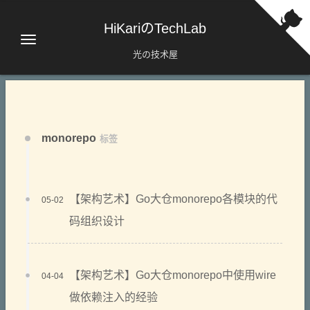
HiKariのTechLab
光の技术屋
monorepo
标签
【架构艺术】Go大仓monorepo各模块的代
05-02
码组织设计
【架构艺术】Go大仓monorepo中使用wire
04-04
做依赖注入的经验