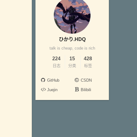
ひかり.HDQ
talk is cheap, code is rich
224
15
428
日志
分类
标签
GitHub
CSDN
Juejin
Bilibili
：