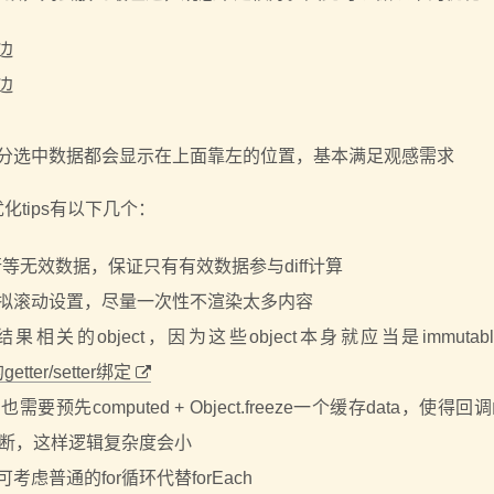
边
边
分选中数据都会显示在上面靠左的位置，基本满足观感需求
tips有以下几个：
行等无效数据，保证只有有效数据参与diff计算
拟滚动设置，尽量一次性不渲染太多内容
、diff结果相关的object，因为这些object本身就应当是immuta
ter/setter绑定
也需要预先computed + Object.freeze一个缓存data，使得
来判断，这样逻辑复杂度会小
普通的for循环代替forEach