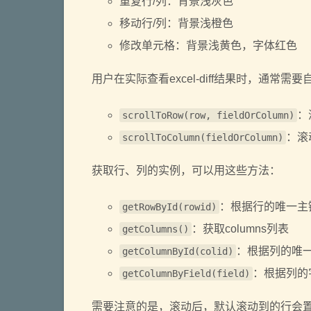
重复行/列：背景浅灰色
移动行/列：背景浅橙色
修改单元格：背景浅黄色，字体红色
用户在实际查看excel-diff结果时，通常需要
：
scrollToRow(row, fieldOrColumn)
：滚
scrollToColumn(fieldOrColumn)
获取行、列的实例，可以用这些方法：
：根据行的唯一主键（
getRowById(rowid)
：获取columns列表
getColumns()
：根据列的唯一主
getColumnById(colid)
：根据列的
getColumnByField(field)
需要注意的是，滚动后，默认滚动到的行会