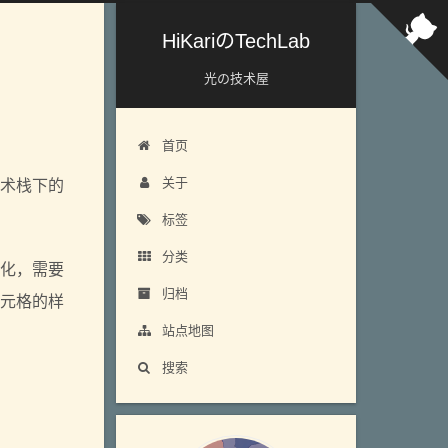
HiKariのTechLab
光の技术屋
首页
关于
e技术栈下的
标签
分类
性化，需要
归档
元格的样
站点地图
搜索