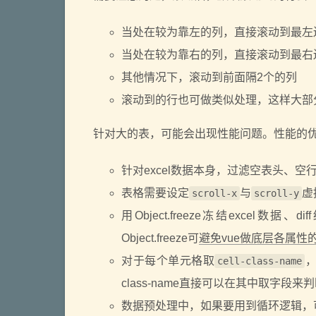
当处在较为靠左的列，直接滚动到最左
当处在较为靠右的列，直接滚动到最右
其他情况下，滚动到前面隔2个的列
滚动到的行也可做类似处理，这样大部
针对大的表，可能会出现性能问题。性能的优化
针对excel数据本身，过滤空表头、空
表格需要设定
与
虚
scroll-x
scroll-y
用Object.freeze冻结excel数据
Object.freeze可
避免vue做底层各属性的get
对于每个单元格取
，
cell-class-name
class-name直接可以在其中取字段
数据预处理中，如果要用到循环逻辑，可考虑