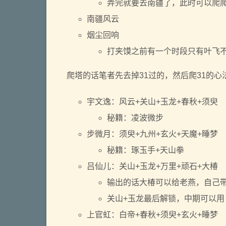
弄完就要去南疆了，此时可以爬
南疆风云
烟尘回响
打夹馍之前有一个时段只有叶飞
爬塔的话笔者先去掉31过的，然后爬31的心
宇文逸：风云+关山+玉龙+春秋+须臾
秘籍：凌波微步
步微月：须臾+九州+玄火+天魔+睡梦
秘籍：琢玉手+天山拳
吕仙儿：关山+玉龙+万里+顽石+大椿
输出的话大椿可以给老燕，自己
关山+玉龙最后解锁，中期可以用
上官虹：白帝+春秋+须臾+玄火+睡梦