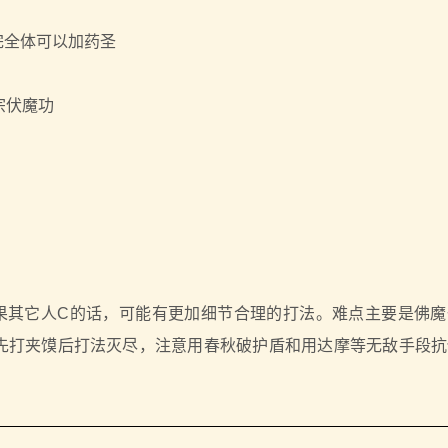
完全体可以加药圣
宗伏魔功
果其它人C的话，可能有更加细节合理的打法。难点主要是佛魔
先打夹馍后打法灭尽，注意用春秋破护盾和用达摩等无敌手段抗