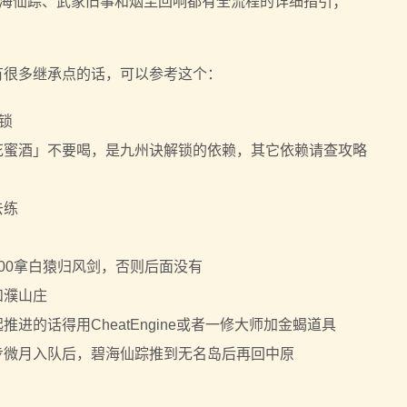
海仙踪、武家旧事和烟尘回响都有全流程的详细指引；
有很多继承点的话，可以参考这个：
解锁
花蜜酒」不要喝，是九州诀解锁的依赖，其它依赖请查攻略
去练
00拿白猿归风剑，否则后面没有
和濮山庄
进的话得用CheatEngine或者一修大师加金蝎道具
步微月入队后，碧海仙踪推到无名岛后再回中原