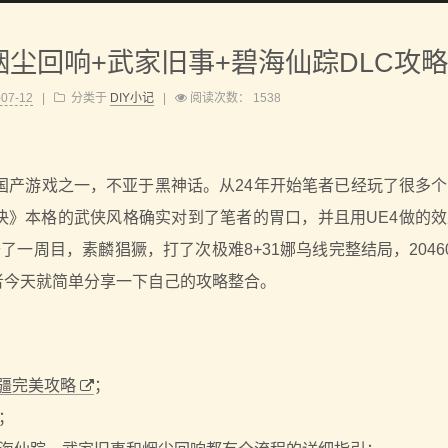
烟尘回响+武家旧事+碧海仙踪DLC攻
-07-12
|
分类于
DIY小记
|
阅读次数：
1538
国产游戏之一，不亚于黑神话。从24年开始笔者已经玩了很多
决》本格的武侠风格确实对到了笔者的胃口，并且用UE4做的
了一周目，素麟猖獗，打了次极难8+31娜乌线完整结局，2046
者今天就简单分享一下自己的攻略整合。
疆完美攻略
；
；