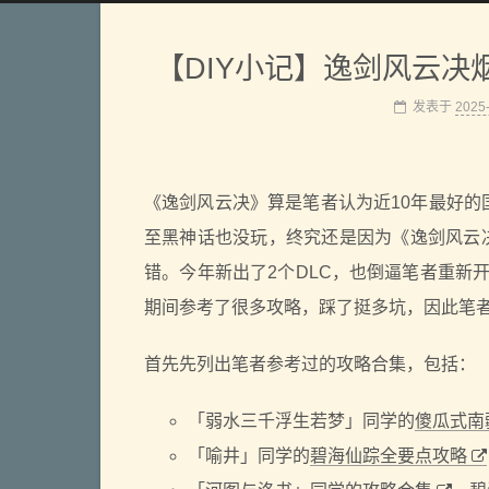
【DIY小记】逸剑风云决
发表于
2025
《逸剑风云决》算是笔者认为近10年最好的
至黑神话也没玩，终究还是因为《逸剑风云
错。今年新出了2个DLC，也倒逼笔者重新开
期间参考了很多攻略，踩了挺多坑，因此笔
首先先列出笔者参考过的攻略合集，包括：
「弱水三千浮生若梦」同学的
傻瓜式南
「喻井」同学的
碧海仙踪全要点攻略