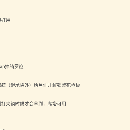
很好用
ip掉绮罗筵
秘籍（继承除外）给吕仙儿解锁梨花枪极
到打夹馍时候才会拿到，爬塔可用