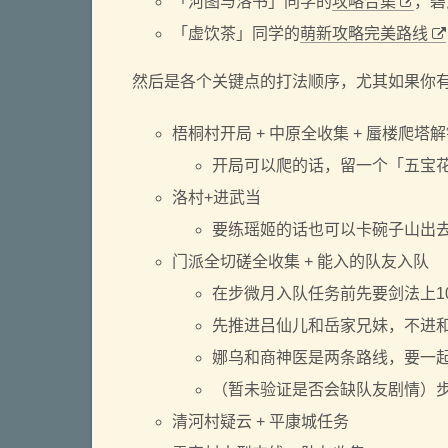
「河图与洛书」同学的
攻略合集
，碧
「虚饮茶」同学的
萌新攻略完美路线
然后是各个关键点的打法顺序，尤其如果你
梧桐村开局 + 中原全收集 + 蜃楼爬塔
开局可以爬的话，留一个「五宝
洛村+进武当
要练瑶姬的话也可以卡碗子山出
门派全切磋全收集 + 能入的队友入队
在步微月入队任务前先要剑法上1
先推进吕仙儿和岳家兄妹，不进
娜乌和商神医是两条路线，要一起推
（暂未验证是否会缺队友剧情）
清河村疑云 + 平康城任务