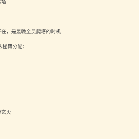
爬塔
不在，是最晚全员爬塔的时机
法秘籍分配：
带玄火