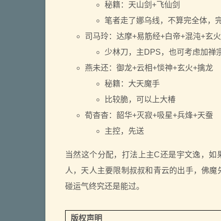
秘籍：天山剑+飞仙剑
笔者走了娜乌线，不算完全体，
司马玲：达摩+易筋经+白帝+混沌+玄火
少林刀，主DPS，也可考虑加禅
燕未还：御龙+云相+惔神+玄火+擒龙
秘籍：大天魔手
比较脆，可以上大椿
荀杳杳：韶华+灭寂+吸星+兵烽+天蚕
主控，先送
当然这个分配，打法上主C还是宇文逸，如
人，天人主要限制叔叔和青云的出手，佛魔
碰运气终究还是能过。
版权声明