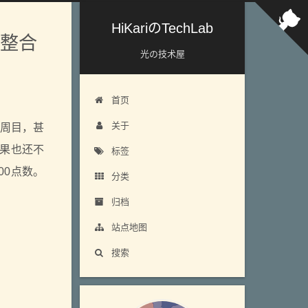
HiKariのTechLab
略整合
光の技术屋
首页
关于
个周目，甚
效果也还不
标签
00点数。
分类
归档
站点地图
搜索