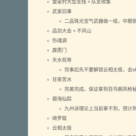
雷家村大型支线 + 队友收集
武家旧事
二品珠光宝气武器做一组，中期
品剑大会 + 不风山
伤魂调
霹雳门
天水祝寿
完事后先不要解锁云相太极，会sk
甘泉苦水
完美完成，保证拿到百鸟朝凤枪
碧海仙踪
九州诀理论上当前拿不到，预计
绮罗筵
云相太极