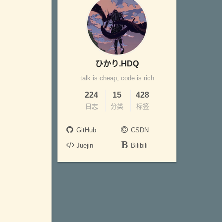
ひかり.HDQ
talk is cheap, code is rich
224
15
428
日志
分类
标签
GitHub
CSDN
Juejin
Bilibili