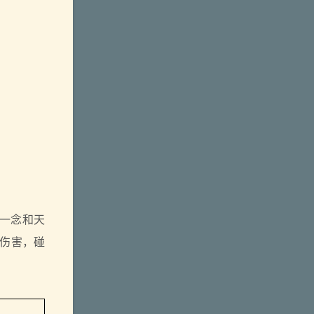
一念和天
伤害，碰