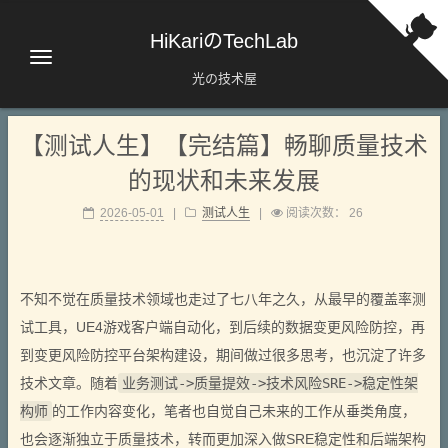
HiKariのTechLab
光の技术屋
【测试人生】【完结篇】畅聊质量技术
的现状和未来发展
2026-05-01
|
测试人生
|
阅读次数：
26
不知不觉在质量技术领域也走过了七八年之久，从最早的覆盖率测
试工具，UE4游戏客户端自动化，到后续的数据变更风险防控，再
到变更风险防控平台架构建设，期间做过很多思考，也沉淀了许多
技术文章。随着
业务测试->质量提效->技术风险SRE->稳定性架
构师
的工作内容变化，笔者也自觉自己未来的工作从垂类角度，
也会逐渐独立于质量技术，转而更加深入做SRE稳定性和后端架构