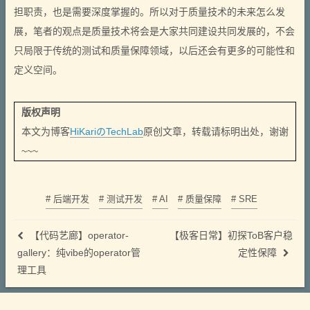
担职责，也是需要深度掌握的。所以对于质量技术的未来怎么发
展，笔者的观点是质量技术将会是大家共同建设共同发展的，不会
只局限于传统的测试和质量保障领域，以后还会有更多的可能性和
定义空间。
版权声明
本文为博客
HiKariのTechLab
原创文章，转载请标明出处，谢谢
~~~
# 后端开发
# 测试开发
# AI
# 质量保障
# SRE
【代码艺廊】operator-
【极客日常】初探ToB客户稳
gallery：纯vibe的operator管
定性保障
理工具