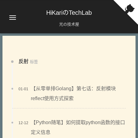
HiKariのTechLab
光の技术屋
反射
标签
【从零单排Golang】第七话：反射模块
01-01
reflect使用方式探索
【Python随笔】如何提取python函数的接口
12-12
定义信息