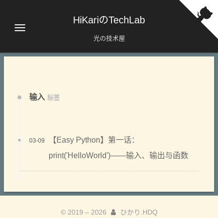
HiKariのTechLab
光の技术屋
输入
标签
【Easy Python】第一话：
03-09
print('HelloWorld')——输入、输出与函数
© 2019 –
2026
ひかり.HDQ