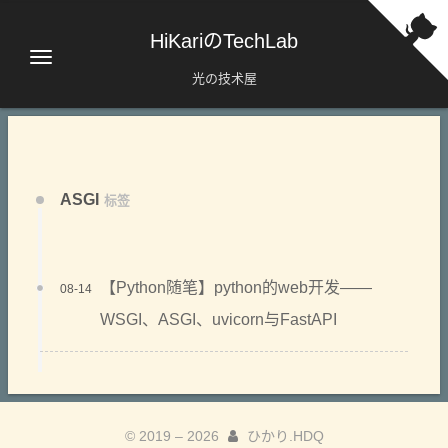
HiKariのTechLab
光の技术屋
ASGI
标签
【Python随笔】python的web开发——
08-14
WSGI、ASGI、uvicorn与FastAPI
© 2019 –
2026
ひかり.HDQ