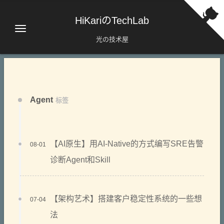
HiKariのTechLab
光の技术屋
Agent
标签
【AI原生】用AI-Native的方式编写SRE告警
08-01
诊断Agent和Skill
【架构艺术】搭建客户稳定性系统的一些想
07-04
法