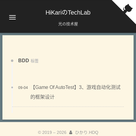
HiKariのTechLab
光の技术屋
BDD
标签
【Game Of AutoTest】3、游戏自动化测试
09-04
的框架设计
© 2019 –
2026
ひかり.HDQ