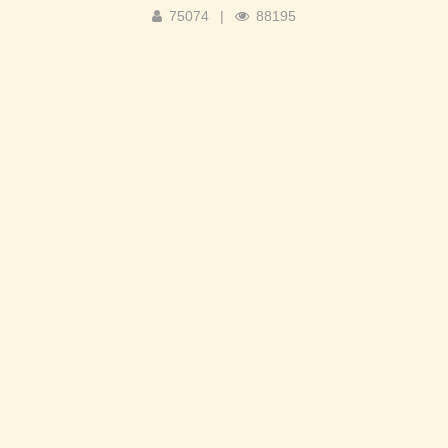
75074
|
88195