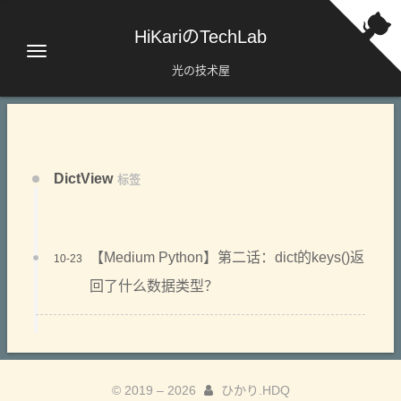
HiKariのTechLab
光の技术屋
DictView
标签
【Medium Python】第二话：dict的keys()返
10-23
回了什么数据类型？
© 2019 –
2026
ひかり.HDQ