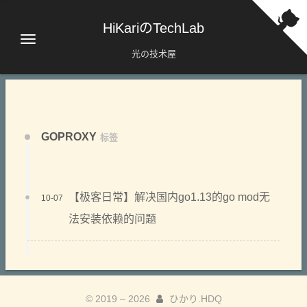
HiKariのTechLab
光の技术屋
GOPROXY
标签
【极客日常】解决国内go1.13的go mod无
10-07
法安装依赖的问题
© 2019 –
2026
ひかり.HDQ