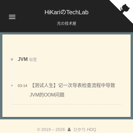
HiKariのTechLab
光の技术屋
JVM
标签
【测试人生】记一次导表检查流程中导致
03-14
JVM的OOM问题
© 2019 –
2026
ひかり.HDQ