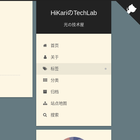
HiKariのTechLab
光の技术屋
首页
关于
标签
分类
归档
站点地图
搜索