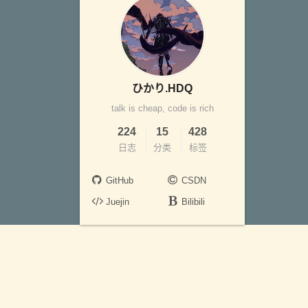
ひかり.HDQ
talk is cheap, code is rich
224
15
428
日志
分类
标签
GitHub
CSDN
Juejin
Bilibili