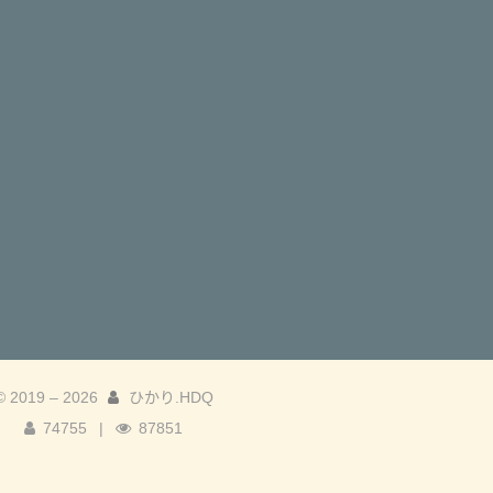
© 2019 –
2026
ひかり.HDQ
74755
|
87851