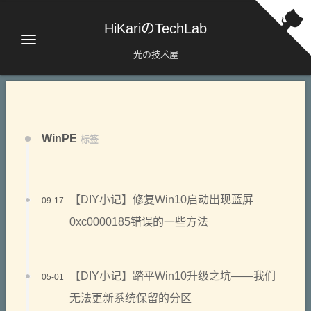
HiKariのTechLab
光の技术屋
WinPE
标签
【DIY小记】修复Win10启动出现蓝屏
09-17
0xc0000185错误的一些方法
【DIY小记】踏平Win10升级之坑——我们
05-01
无法更新系统保留的分区