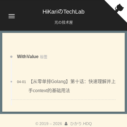
HiKariのTechLab
光の技术屋
WithValue
标签
【从零单排Golang】第十话：快速理解并上
04-01
手context的基础用法
© 2019 –
2026
ひかり.HDQ