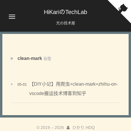
HiKariのTechLab
光の技术屋
clean-mark
标签
【DIY小记】用爬虫+clean-mark+zhihu-on-
05-01
vscode搬运技术博客到知乎
© 2019 –
2026
ひかり.HDQ