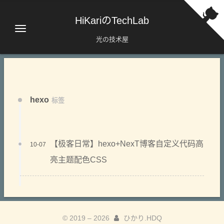
HiKariのTechLab
光の技术屋
hexo
标签
【极客日常】hexo+NexT博客自定义代码高
10-07
亮主题配色CSS
© 2019 –
2026
ひかり.HDQ