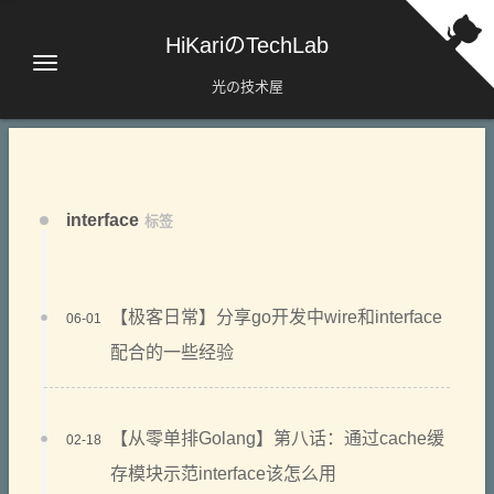
HiKariのTechLab
光の技术屋
interface
标签
【极客日常】分享go开发中wire和interface
06-01
配合的一些经验
【从零单排Golang】第八话：通过cache缓
02-18
存模块示范interface该怎么用