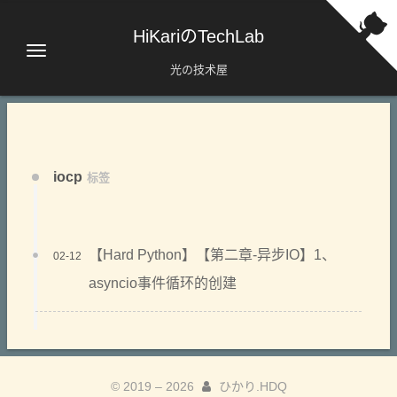
HiKariのTechLab
光の技术屋
iocp
标签
【Hard Python】【第二章-异步IO】1、
02-12
asyncio事件循环的创建
© 2019 –
2026
ひかり.HDQ