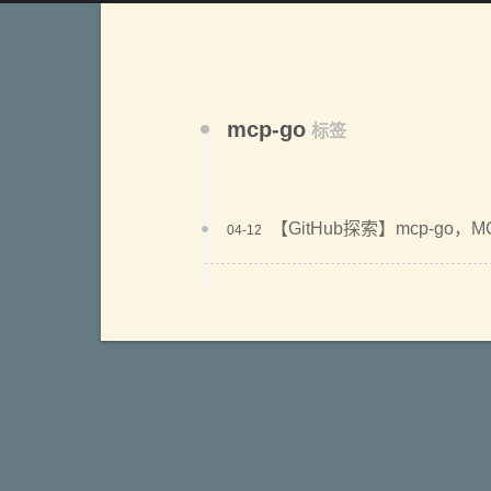
mcp-go
标签
【GitHub探索】mcp-go，M
04-12