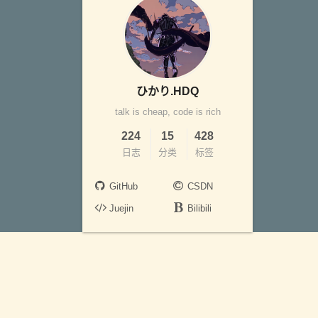
ひかり.HDQ
talk is cheap, code is rich
224
15
428
日志
分类
标签
GitHub
CSDN
Juejin
Bilibili