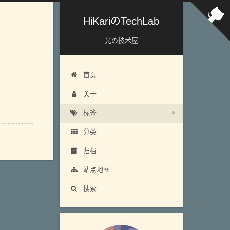
HiKariのTechLab
光の技术屋
首页
关于
标签
分类
归档
站点地图
搜索