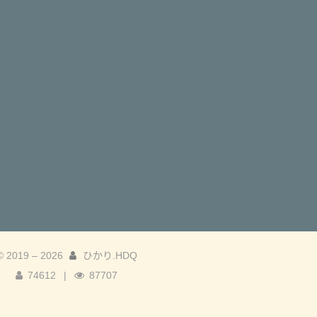
© 2019 –
2026
ひかり.HDQ
74612
|
87707