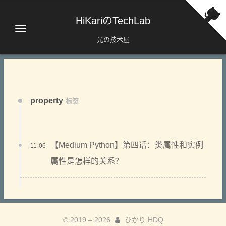
HiKariのTechLab
光の技术屋
property
标签
【Medium Python】第四话：类属性和实例
11-06
属性是怎样的关系？
© 2019 –
2026
ひかり.HDQ