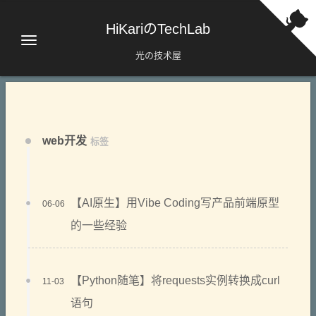
HiKariのTechLab
光の技术屋
web开发
标签
【AI原生】用Vibe Coding写产品前端原型
06-06
的一些经验
【Python随笔】将requests实例转换成curl
11-03
语句